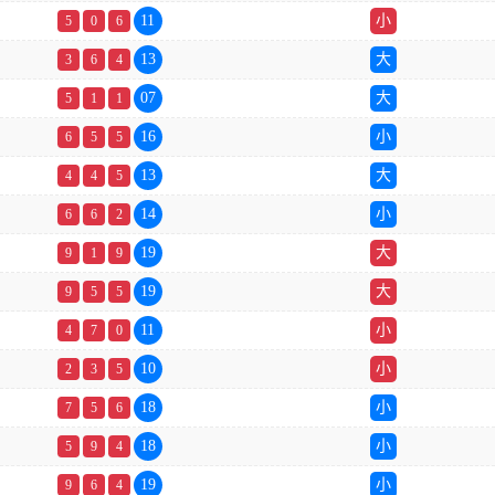
11
小
5
0
6
13
大
3
6
4
07
大
5
1
1
16
小
6
5
5
13
大
4
4
5
14
小
6
6
2
19
大
9
1
9
19
大
9
5
5
11
小
4
7
0
10
小
2
3
5
18
小
7
5
6
18
小
5
9
4
19
小
9
6
4