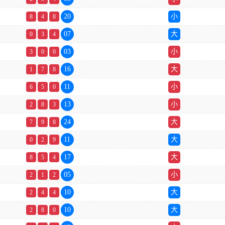
20
小
8
4
8
07
大
0
3
4
03
小
3
0
0
16
大
1
7
8
11
小
6
5
0
13
小
2
8
3
24
大
7
9
8
11
大
0
2
9
17
大
8
5
4
05
小
2
1
2
10
大
2
4
4
10
大
2
8
0