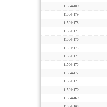
115044180
115044179
115044178
115044177
115044176
115044175
115044174
115044173
115044172
115044171
115044170
115044169
115044168