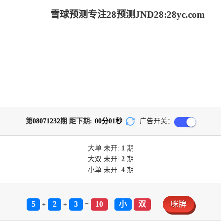
雪球预测专注28预测JND28:28yc.com
第
08071232
期 距下期:
00
分
01
秒
广告开关：
大单
未开:
1
期
大双
未开:
2
期
小单
未开:
4
期
5
2
3
10
小
双
咪牌
+
+
=
-