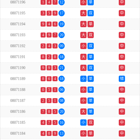
08071196
1
4
7
12
小
单
中
08071195
3
5
9
17
大
双
中
08071194
9
4
6
19
大
单
中
08071193
4
9
7
20
大
双
中
08071192
2
4
3
09
小
双
中
08071191
8
2
8
18
大
单
中
08071190
9
9
3
21
大
双
中
08071189
8
6
4
18
小
单
错
08071188
0
5
1
06
小
单
中
08071187
2
5
1
08
小
单
中
08071186
7
8
5
20
大
单
中
08071185
4
7
5
16
小
双
中
08071184
4
0
9
13
小
单
中