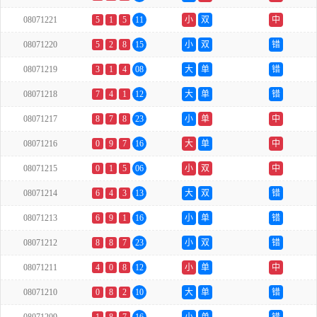
08071221
5
1
5
11
小
双
中
08071220
5
2
8
15
小
双
错
08071219
3
1
4
08
大
单
错
08071218
7
4
1
12
大
单
错
08071217
8
7
8
23
小
单
中
08071216
0
9
7
16
大
单
中
08071215
0
1
5
06
小
双
中
08071214
6
4
3
13
大
双
错
08071213
6
9
1
16
小
单
错
08071212
8
8
7
23
小
双
错
08071211
4
0
8
12
小
单
中
08071210
0
8
2
10
大
单
错