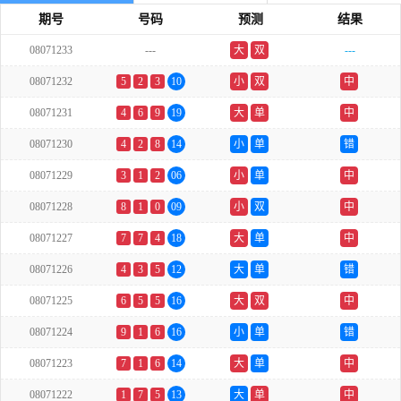
期号
号码
预测
结果
08071233
---
大
双
---
08071232
5
2
3
10
小
双
中
08071231
4
6
9
19
大
单
中
08071230
4
2
8
14
小
单
错
08071229
3
1
2
06
小
单
中
08071228
8
1
0
09
小
双
中
08071227
7
7
4
18
大
单
中
08071226
4
3
5
12
大
单
错
08071225
6
5
5
16
大
双
中
08071224
9
1
6
16
小
单
错
08071223
7
1
6
14
大
单
中
08071222
1
7
5
13
大
单
中