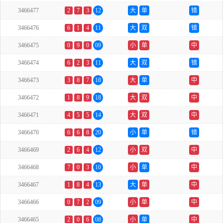
3466477
2
7
3
12
大
单
错
3466476
6
1
4
11
大
双
错
3466475
0
9
0
09
小
单
中
3466474
6
2
3
11
大
双
错
3466473
3
8
7
18
大
单
中
3466472
1
8
9
18
大
双
中
3466471
4
5
5
14
大
双
中
3466470
6
6
8
20
小
单
错
3466469
2
6
4
12
小
双
中
3466468
7
0
3
10
小
单
中
3466467
1
8
4
13
大
单
中
3466466
0
7
2
09
小
单
中
3466465
2
0
6
08
小
单
中