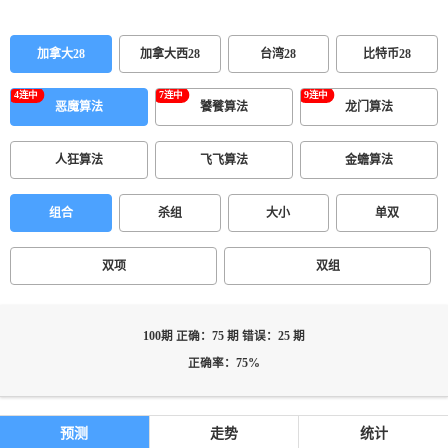
加拿大28
加拿大西28
台湾28
比特币28
恶魔算法
饕餮算法
龙门算法
人狂算法
飞飞算法
金蟾算法
组合
杀组
大小
单双
双项
双组
100期 正确：75 期 错误：25 期
正确率：75%
预测
走势
统计