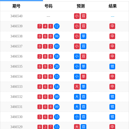
期号
号码
预测
结果
3466540
---
小
双
---
3466539
7
4
1
12
小
双
中
3466538
0
6
0
06
小
单
中
3466537
0
1
2
03
小
双
中
3466536
2
8
8
18
小
双
中
3466535
6
9
5
20
小
单
错
3466534
0
9
6
15
小
单
中
3466533
4
6
4
14
大
单
中
3466532
6
0
3
09
大
双
错
3466531
1
0
8
09
大
双
错
3466530
5
6
4
15
小
双
错
3466529
6
2
7
15
大
双
中