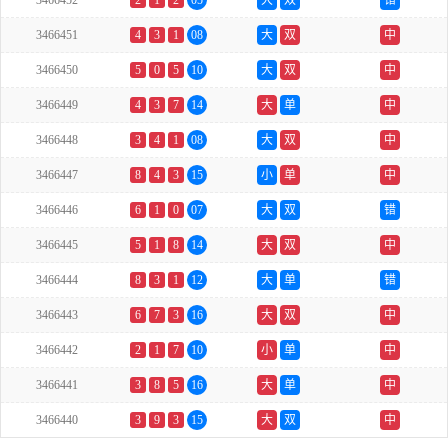
3466452
2
1
2
05
大
双
错
3466451
4
3
1
08
大
双
中
3466450
5
0
5
10
大
双
中
3466449
4
3
7
14
大
单
中
3466448
3
4
1
08
大
双
中
3466447
8
4
3
15
小
单
中
3466446
6
1
0
07
大
双
错
3466445
5
1
8
14
大
双
中
3466444
8
3
1
12
大
单
错
3466443
6
7
3
16
大
双
中
3466442
2
1
7
10
小
单
中
3466441
3
8
5
16
大
单
中
3466440
3
9
3
15
大
双
中