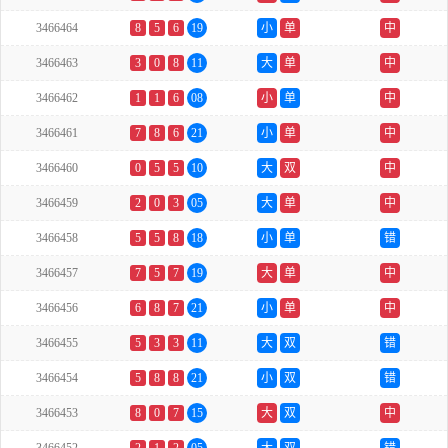
3466464
8
5
6
19
小
单
中
3466463
3
0
8
11
大
单
中
3466462
1
1
6
08
小
单
中
3466461
7
8
6
21
小
单
中
3466460
0
5
5
10
大
双
中
3466459
2
0
3
05
大
单
中
3466458
5
5
8
18
小
单
错
3466457
7
5
7
19
大
单
中
3466456
6
8
7
21
小
单
中
3466455
5
3
3
11
大
双
错
3466454
5
8
8
21
小
双
错
3466453
8
0
7
15
大
双
中