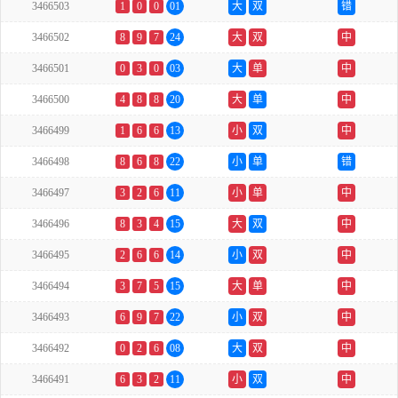
3466503
1
0
0
01
大
双
错
3466502
8
9
7
24
大
双
中
3466501
0
3
0
03
大
单
中
3466500
4
8
8
20
大
单
中
3466499
1
6
6
13
小
双
中
3466498
8
6
8
22
小
单
错
3466497
3
2
6
11
小
单
中
3466496
8
3
4
15
大
双
中
3466495
2
6
6
14
小
双
中
3466494
3
7
5
15
大
单
中
3466493
6
9
7
22
小
双
中
3466492
0
2
6
08
大
双
中
3466491
6
3
2
11
小
双
中