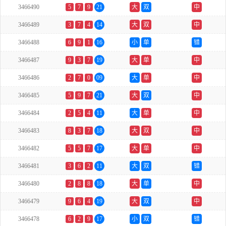
3466490
5
7
9
21
大
双
中
3466489
3
7
4
14
大
双
中
3466488
6
9
1
16
小
单
错
3466487
9
3
7
19
大
单
中
3466486
2
7
0
09
大
单
中
3466485
5
9
7
21
大
双
中
3466484
2
5
4
11
大
单
中
3466483
8
3
7
18
大
双
中
3466482
5
5
7
17
大
单
中
3466481
3
6
2
11
大
双
错
3466480
2
8
8
18
大
单
中
3466479
9
6
4
19
大
双
中
3466478
6
2
9
17
小
双
错