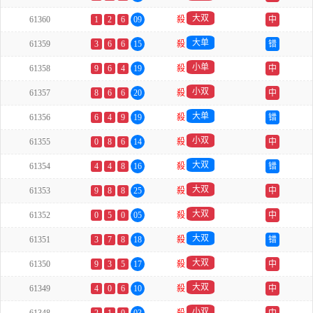
大双
61360
1
2
6
09
殺
中
大单
61359
3
6
6
15
殺
错
小单
61358
9
6
4
19
殺
中
小双
61357
8
6
6
20
殺
中
大单
61356
6
4
9
19
殺
错
小双
61355
0
8
6
14
殺
中
大双
61354
4
4
8
16
殺
错
大双
61353
9
8
8
25
殺
中
大双
61352
0
5
0
05
殺
中
大双
61351
3
7
8
18
殺
错
大双
61350
9
3
5
17
殺
中
大双
61349
4
0
6
10
殺
中
小双