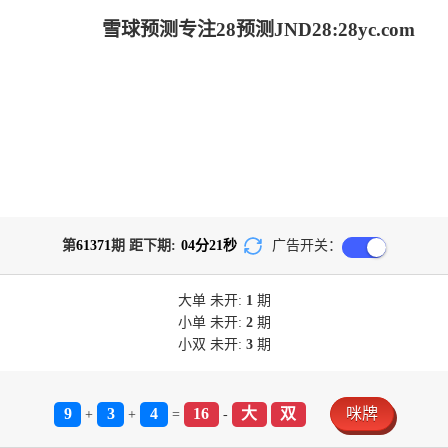
雪球预测专注28预测JND28:28yc.com
第
61371
期 距下期:
04
分
21
秒
广告开关：
大单
未开:
1
期
小单
未开:
2
期
小双
未开:
3
期
9
3
4
16
大
双
咪牌
+
+
=
-