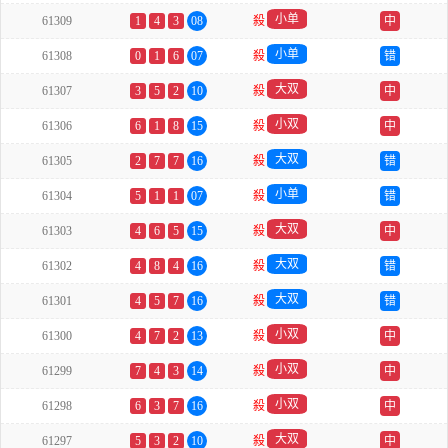
小单
61309
1
4
3
08
殺
中
小单
61308
0
1
6
07
殺
错
大双
61307
3
5
2
10
殺
中
小双
61306
6
1
8
15
殺
中
大双
61305
2
7
7
16
殺
错
小单
61304
5
1
1
07
殺
错
大双
61303
4
6
5
15
殺
中
大双
61302
4
8
4
16
殺
错
大双
61301
4
5
7
16
殺
错
小双
61300
4
7
2
13
殺
中
小双
61299
7
4
3
14
殺
中
小双
61298
6
3
7
16
殺
中
大双
61297
5
3
2
10
殺
中