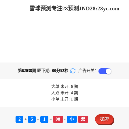
雪球预测专注28预测JND28:28yc.com
第
62038
期 距下期:
00
分
52
秒
广告开关：
大单
未开:
6
期
大双
未开:
4
期
小单
未开:
1
期
2
5
1
08
小
双
咪牌
+
+
=
-