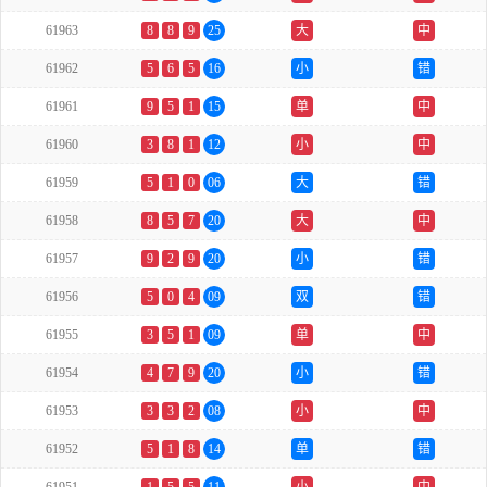
61963
8
8
9
25
大
中
61962
5
6
5
16
小
错
61961
9
5
1
15
单
中
61960
3
8
1
12
小
中
61959
5
1
0
06
大
错
61958
8
5
7
20
大
中
61957
9
2
9
20
小
错
61956
5
0
4
09
双
错
61955
3
5
1
09
单
中
61954
4
7
9
20
小
错
61953
3
3
2
08
小
中
61952
5
1
8
14
单
错