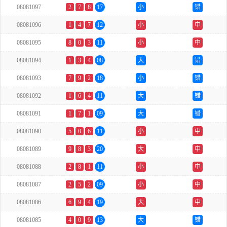
08081097
2
7
8
17
小
错
08081096
1
4
7
12
小
中
08081095
8
0
3
11
小
中
08081094
1
3
4
08
大
错
08081093
7
9
2
18
小
错
08081092
1
6
4
11
大
错
08081091
1
7
1
09
大
错
08081090
5
0
6
11
小
中
08081089
9
8
3
20
大
中
08081088
2
8
1
11
小
中
08081087
2
5
2
09
小
中
08081086
6
9
4
19
大
中
08081085
4
0
9
13
大
错