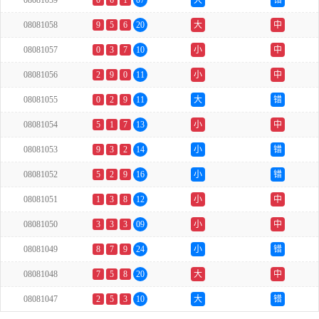
08081059
0
6
1
07
大
错
08081058
9
5
6
20
大
中
08081057
0
3
7
10
小
中
08081056
2
9
0
11
小
中
08081055
0
2
9
11
大
错
08081054
5
1
7
13
小
中
08081053
9
3
2
14
小
错
08081052
5
2
9
16
小
错
08081051
1
3
8
12
小
中
08081050
3
3
3
09
小
中
08081049
8
7
9
24
小
错
08081048
7
5
8
20
大
中
08081047
2
5
3
10
大
错