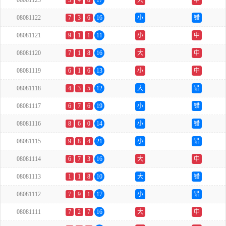
08081123
5
4
8
17
大
中
08081122
7
3
6
16
小
错
08081121
9
1
1
11
小
中
08081120
7
1
8
16
大
中
08081119
6
1
6
13
小
中
08081118
4
3
5
12
大
错
08081117
6
7
6
19
小
错
08081116
8
6
0
14
小
错
08081115
9
8
4
21
小
错
08081114
6
7
3
16
大
中
08081113
1
1
8
10
大
错
08081112
7
9
1
17
小
错
08081111
7
2
7
16
大
中