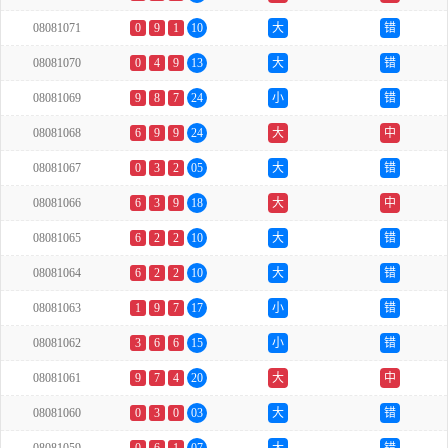
08081071
0
9
1
10
大
错
08081070
0
4
9
13
大
错
08081069
9
8
7
24
小
错
08081068
6
9
9
24
大
中
08081067
0
3
2
05
大
错
08081066
6
3
9
18
大
中
08081065
6
2
2
10
大
错
08081064
6
2
2
10
大
错
08081063
1
9
7
17
小
错
08081062
3
6
6
15
小
错
08081061
9
7
4
20
大
中
08081060
0
3
0
03
大
错