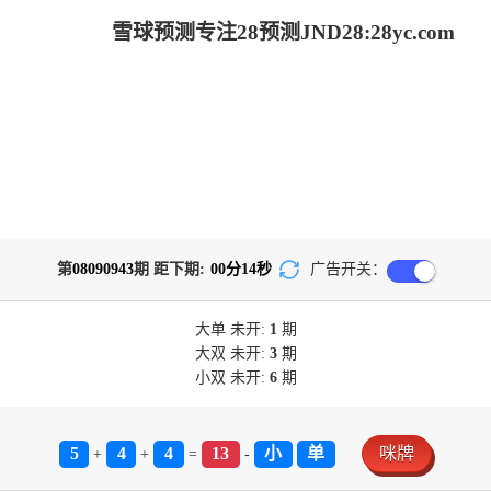
雪球预测专注28预测JND28:28yc.com
第
08090943
期 距下期:
00
分
14
秒
广告开关：
大单
未开:
1
期
大双
未开:
3
期
小双
未开:
6
期
5
4
4
13
小
单
咪牌
+
+
=
-