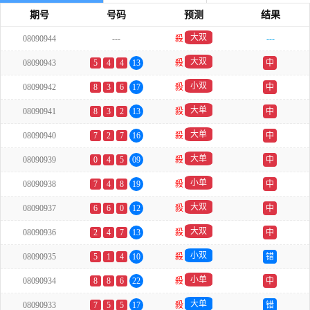
期号
号码
预测
结果
大双
08090944
---
殺
---
大双
08090943
5
4
4
13
殺
中
小双
08090942
8
3
6
17
殺
中
大单
08090941
8
3
2
13
殺
中
大单
08090940
7
2
7
16
殺
中
大单
08090939
0
4
5
09
殺
中
小单
08090938
7
4
8
19
殺
中
大双
08090937
6
6
0
12
殺
中
大双
08090936
2
4
7
13
殺
中
小双
08090935
5
1
4
10
殺
错
小单
08090934
8
8
6
22
殺
中
大单
08090933
7
5
5
17
殺
错