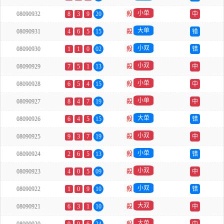
小单
08090932
8
3
9
20
殺
中
大单
08090931
4
6
5
15
殺
错
小双
08090930
1
1
0
02
殺
错
小双
08090929
7
5
1
13
殺
中
小单
08090928
6
5
4
15
殺
中
小单
08090927
8
4
7
19
殺
中
大单
08090926
6
4
5
15
殺
错
小双
08090925
9
3
7
19
殺
中
小单
08090924
2
6
5
13
殺
错
小双
08090923
4
0
5
09
殺
中
小双
08090922
1
0
9
10
殺
错
大双
08090921
6
3
1
10
殺
中
大单