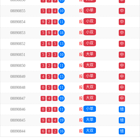
08090856
1
3
9
13
殺
中
小单
08090855
5
1
4
10
殺
中
小双
08090854
9
2
0
11
殺
中
小双
08090853
5
9
4
18
殺
中
小双
08090852
2
6
5
13
殺
中
大单
08090851
5
2
3
10
殺
中
大双
08090850
3
2
6
11
殺
中
小单
08090849
4
5
6
15
殺
中
大双
08090848
0
5
6
11
殺
中
大双
08090847
9
4
6
19
殺
中
小单
08090846
0
3
8
11
殺
错
大单
08090845
9
6
4
19
殺
错
大双
08090844
6
8
2
16
殺
错