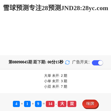
雪球预测专注28预测JND28:28yc.com
第
08090045
期 距下期:
00
分
15
秒
广告开关：
大单
未开:
2
期
小单
未开:
3
期
小双
未开:
7
期
4
+
1
+
9
=
14
-
大
双
咪牌