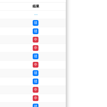
结果
---
错
错
中
中
错
中
错
错
中
中
错