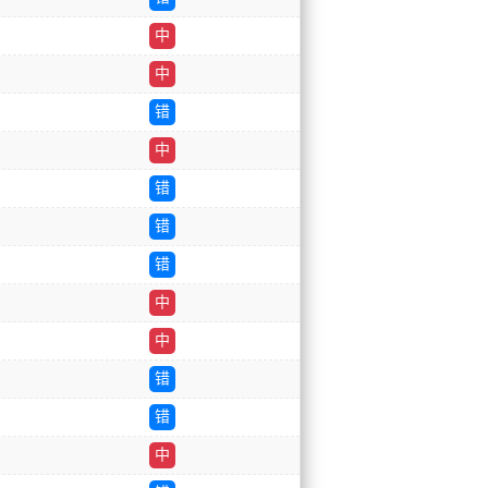
中
中
错
中
错
错
错
中
中
错
错
中