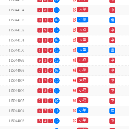
115044105
8
8
6
22
殺
中
大单
115044104
2
8
3
13
殺
中
小单
115044103
0
3
6
09
殺
错
大双
115044102
2
9
6
17
殺
中
大单
115044101
4
3
0
07
殺
中
大单
115044100
1
7
9
17
殺
错
小双
115044099
9
3
6
18
殺
中
小单
115044098
7
1
0
08
殺
中
大双
115044097
3
7
0
10
殺
中
小双
115044096
4
8
2
14
殺
中
小双
115044095
2
1
4
07
殺
中
小单
115044094
4
7
0
11
殺
错
小单
115044093
5
4
3
12
殺
中