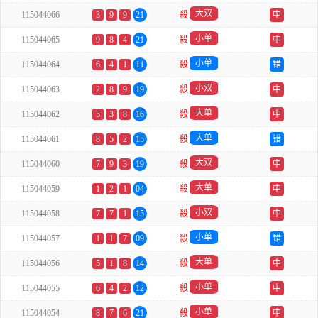
大双
115044066
3
9
9
21
殺
中
小单
115044065
9
8
4
21
殺
中
小单
115044064
6
4
1
11
殺
错
小双
115044063
2
8
9
19
殺
中
大单
115044062
5
3
8
16
殺
中
大单
115044061
8
5
2
15
殺
错
大双
115044060
7
9
3
19
殺
中
大单
115044059
1
2
1
04
殺
中
小双
115044058
7
7
1
15
殺
中
小单
115044057
1
1
7
09
殺
错
大单
115044056
5
1
8
14
殺
中
小单
115044055
6
4
2
12
殺
中
小单
115044054
8
7
6
21
殺
中