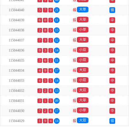
115044041
1
1
4
06
殺
中
大单
115044040
5
7
9
21
殺
错
大单
115044039
6
0
5
11
殺
中
小单
115044038
2
8
5
15
殺
中
大单
115044037
7
3
2
12
殺
中
小双
115044036
9
3
2
14
殺
中
小双
115044035
3
6
2
11
殺
中
大双
115044034
4
9
4
17
殺
中
小双
115044033
4
5
5
14
殺
中
大双
115044032
3
2
8
13
殺
中
大单
115044031
3
1
5
09
殺
中
小单
115044030
7
2
8
17
殺
中
大双
115044029
1
9
4
14
殺
错