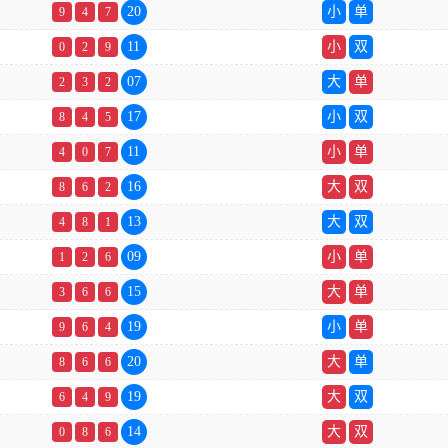
20
小
单
9
4
7
11
小
双
0
2
9
07
大
单
2
3
2
17
小
双
8
4
5
11
小
单
4
0
7
16
大
双
8
6
2
13
大
双
4
8
1
09
小
单
1
2
6
15
大
单
3
6
6
19
小
单
9
6
4
20
大
单
8
6
6
19
大
双
6
4
9
14
大
双
0
8
6