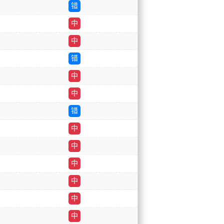
错
中
中
错
中
中
错
中
中
中
中
中
中