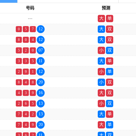
号码
预测
---
大
单
12
大
双
0
5
7
12
大
双
8
0
4
07
小
双
5
2
0
11
大
单
3
3
5
12
小
单
2
9
1
20
小
双
8
4
8
16
大
双
4
3
9
13
小
双
2
6
5
13
大
单
7
4
2
20
大
单
7
4
9
11
大
双
3
6
2