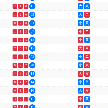
11
大
双
2
1
8
03
大
单
1
2
0
23
小
双
8
7
8
07
小
单
1
3
3
13
小
双
1
7
5
15
大
单
7
5
3
23
小
单
7
9
7
20
小
双
9
9
2
14
大
双
7
3
4
14
小
单
8
4
2
10
大
双
6
3
1
11
小
双
3
7
1
11
小
双
7
3
1