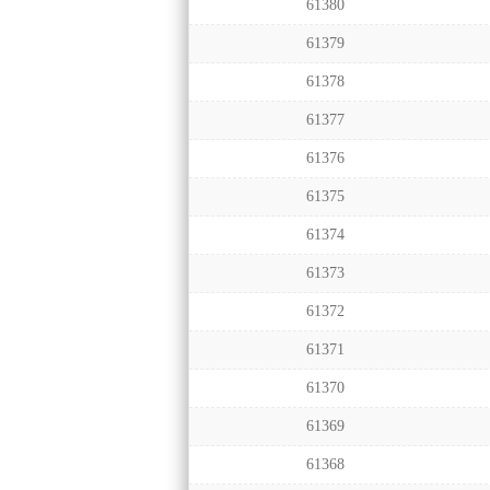
61380
61379
61378
61377
61376
61375
61374
61373
61372
61371
61370
61369
61368