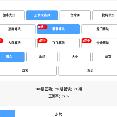
加拿大28
加拿大西28
台湾28
比特币28
恶魔算法
饕餮算法
龙门算法
人狂算法
飞飞算法
金蟾算法
组合
杀组
大小
单双
双项
双组
100期 正确：79 期 错误：21 期
正确率：79%
走势