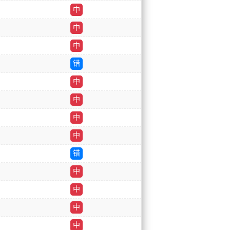
中
中
中
错
中
中
中
中
错
中
中
中
中