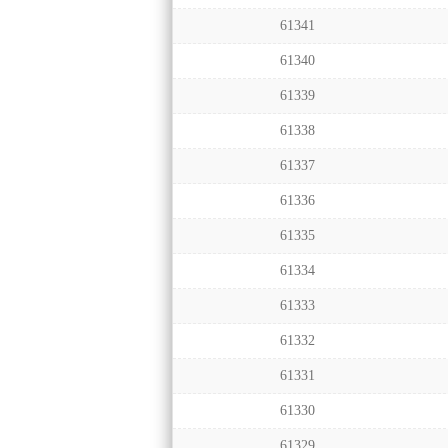
61341
61340
61339
61338
61337
61336
61335
61334
61333
61332
61331
61330
61329