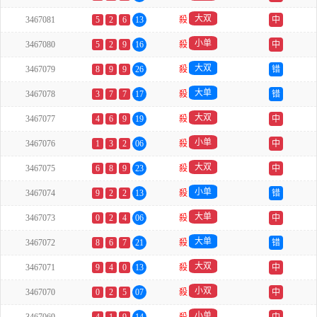
大双
3467081
5
2
6
13
殺
中
小单
3467080
5
2
9
16
殺
中
大双
3467079
8
9
9
26
殺
错
大单
3467078
3
7
7
17
殺
错
大双
3467077
4
6
9
19
殺
中
小单
3467076
1
3
2
06
殺
中
大双
3467075
6
8
9
23
殺
中
小单
3467074
9
2
2
13
殺
错
大单
3467073
0
2
4
06
殺
中
大单
3467072
8
6
7
21
殺
错
大双
3467071
9
4
0
13
殺
中
小双
3467070
0
2
5
07
殺
中
小单