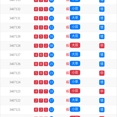
3467133
2
3
3
08
殺
错
小双
3467132
0
5
1
06
殺
错
大单
3467131
9
1
5
15
殺
错
小双
3467130
5
3
4
12
殺
错
大双
3467129
8
5
3
16
殺
错
大双
3467128
5
1
2
08
殺
中
大双
3467127
4
6
6
16
殺
错
大单
3467126
8
8
9
25
殺
错
小双
3467125
5
9
9
23
殺
中
小单
3467124
2
8
3
13
殺
错
小双
3467123
4
7
7
18
殺
中
大单
3467122
2
7
8
17
殺
错
小双
3467121
8
3
1
12
殺
错