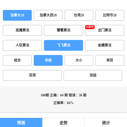
加拿大28
加拿大西28
台湾28
比特币28
恶魔算法
饕餮算法
龙门算法
人狂算法
飞飞算法
金蟾算法
组合
杀组
大小
单双
双项
双组
100期 正确：64 期 错误：36 期
正确率：64%
预测
走势
统计