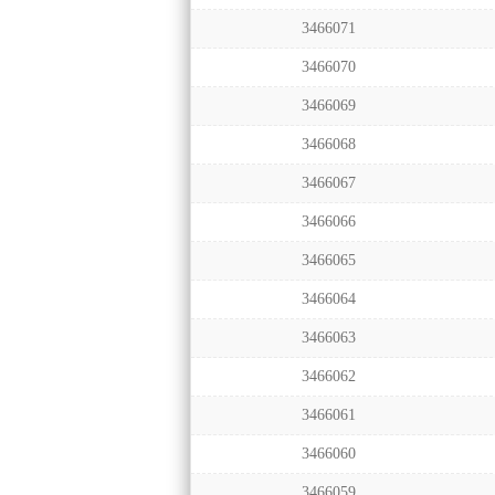
3466071
3466070
3466069
3466068
3466067
3466066
3466065
3466064
3466063
3466062
3466061
3466060
3466059