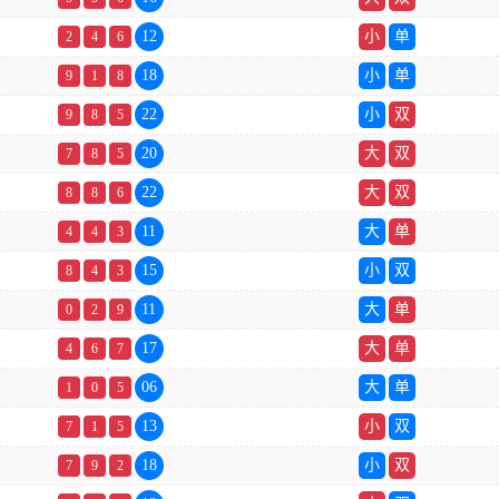
12
小
单
2
4
6
18
小
单
9
1
8
22
小
双
9
8
5
20
大
双
7
8
5
22
大
双
8
8
6
11
大
单
4
4
3
15
小
双
8
4
3
11
大
单
0
2
9
17
大
单
4
6
7
06
大
单
1
0
5
13
小
双
7
1
5
18
小
双
7
9
2