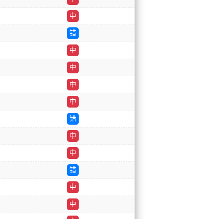
中
错
中
中
中
中
错
中
中
错
中
中