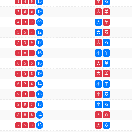
13
小
双
1
4
8
19
大
单
7
6
6
09
大
单
4
3
2
12
大
双
3
5
4
17
大
双
5
3
9
16
小
单
7
8
1
16
大
单
6
5
5
19
大
单
6
5
8
14
小
单
6
2
6
13
小
双
9
3
1
15
小
双
3
9
3
24
大
双
8
8
8
15
大
双
7
5
3