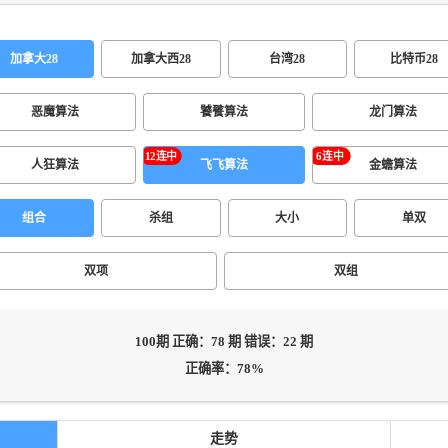
加拿大28
加拿大西28
台湾28
比特币28
恶魔算法
饕餮算法
龙门算法
人狂算法
飞飞算法
金蟾算法
组合
杀组
大小
单双
双项
双组
100期 正确：78 期 错误：22 期
正确率：78%
走势