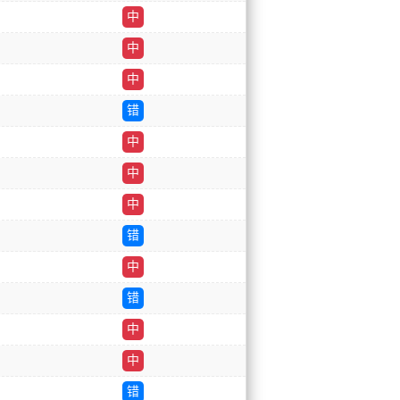
中
中
中
错
中
中
中
错
中
错
中
中
错