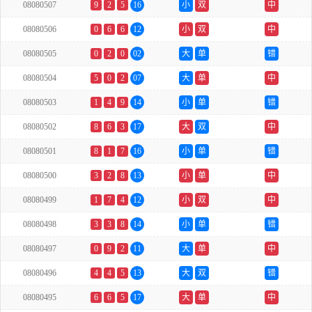
08080507
9
2
5
16
小
双
中
08080506
0
6
6
12
小
双
中
08080505
0
2
0
02
大
单
错
08080504
5
0
2
07
大
单
中
08080503
1
4
9
14
小
单
错
08080502
8
6
3
17
大
双
中
08080501
8
1
7
16
小
单
错
08080500
3
2
8
13
小
单
中
08080499
1
7
4
12
小
双
中
08080498
3
3
8
14
小
单
错
08080497
0
9
2
11
大
单
中
08080496
4
4
5
13
大
双
错
08080495
6
6
5
17
大
单
中