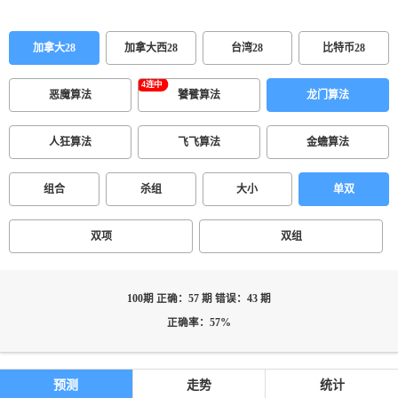
加拿大28
加拿大西28
台湾28
比特币28
恶魔算法
饕餮算法
龙门算法
人狂算法
飞飞算法
金蟾算法
组合
杀组
大小
单双
双项
双组
100期 正确：57 期 错误：43 期
正确率：57%
预测
走势
统计