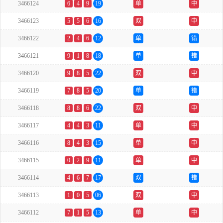
3466124
6
4
9
19
单
中
3466123
5
5
6
16
双
中
3466122
2
4
6
12
单
错
3466121
9
1
8
18
单
错
3466120
9
8
5
22
双
中
3466119
7
8
5
20
单
错
3466118
8
8
6
22
双
中
3466117
4
4
3
11
单
中
3466116
8
4
3
15
单
中
3466115
0
2
9
11
单
中
3466114
4
6
7
17
双
错
3466113
1
0
5
06
双
中
3466112
7
1
5
13
单
中