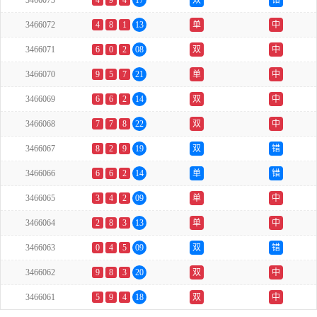
3466073
4
9
4
17
双
错
3466072
4
8
1
13
单
中
3466071
6
0
2
08
双
中
3466070
9
5
7
21
单
中
3466069
6
6
2
14
双
中
3466068
7
7
8
22
双
中
3466067
8
2
9
19
双
错
3466066
6
6
2
14
单
错
3466065
3
4
2
09
单
中
3466064
2
8
3
13
单
中
3466063
0
4
5
09
双
错
3466062
9
8
3
20
双
中
3466061
5
9
4
18
双
中