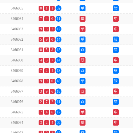
3466085
0
1
1
02
单
错
3466084
7
4
0
11
单
中
3466083
9
3
5
17
单
中
3466082
5
9
0
14
单
错
3466081
0
5
8
13
双
错
3466080
4
3
7
14
双
中
3466079
7
2
4
13
双
错
3466078
9
9
0
18
单
错
3466077
3
9
6
18
双
中
3466076
2
7
2
11
双
错
3466075
7
4
6
17
单
中
3466074
3
2
4
09
单
中