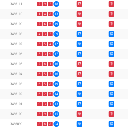
3466111
7
9
2
18
双
中
3466110
1
4
8
13
单
中
3466109
7
6
6
19
单
中
3466108
4
3
2
09
双
错
3466107
3
5
4
12
单
错
3466106
5
3
9
17
双
错
3466105
7
8
1
16
双
中
3466104
6
5
5
16
双
中
3466103
6
5
8
19
双
错
3466102
6
2
6
14
单
错
3466101
9
3
1
13
双
错
3466100
3
9
3
15
单
中
3466099
8
8
8
24
单
错