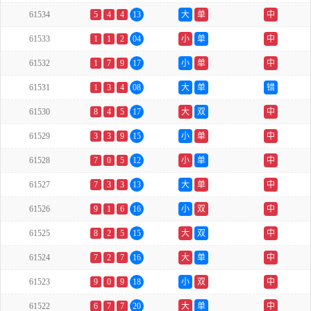
61534
5
4
4
13
大
单
中
61533
1
1
2
04
小
单
中
61532
1
7
9
17
小
单
中
61531
1
3
4
08
大
单
错
61530
8
4
5
17
大
双
中
61529
3
3
9
15
小
单
中
61528
7
0
5
12
小
单
中
61527
7
3
3
13
大
单
中
61526
9
1
6
16
小
双
中
61525
8
2
5
15
大
双
中
61524
7
2
7
16
大
单
中
61523
9
0
9
18
小
双
中
61522
6
7
7
20
大
单
中