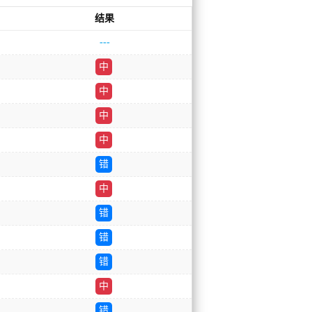
结果
---
中
中
中
中
错
中
错
错
错
中
错