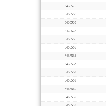
3466570
3466569
3466568
3466567
3466566
3466565
3466564
3466563
3466562
3466561
3466560
3466559
3466558