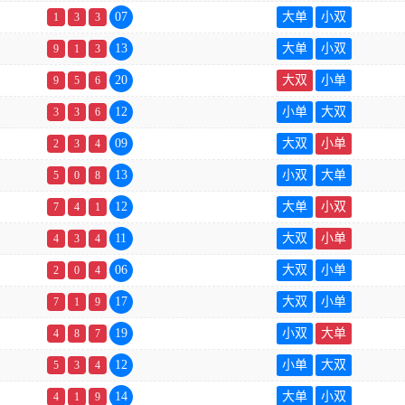
07
大单
小双
1
3
3
13
大单
小双
9
1
3
20
大双
小单
9
5
6
12
小单
大双
3
3
6
09
大双
小单
2
3
4
13
小双
大单
5
0
8
12
大单
小双
7
4
1
11
大双
小单
4
3
4
06
大双
小单
2
0
4
17
大双
小单
7
1
9
19
小双
大单
4
8
7
12
小单
大双
5
3
4
14
大单
小双
4
1
9