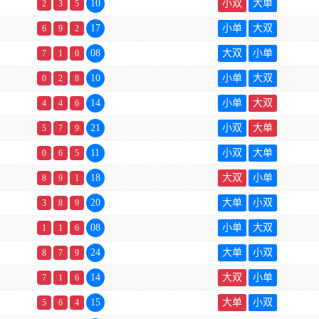
10
小双
大单
2
3
5
17
小单
大双
6
9
2
08
大双
小单
7
1
0
10
小单
大双
0
2
8
14
小单
大双
4
4
6
21
小双
大单
5
7
9
11
小双
大单
0
6
5
18
大双
小单
8
9
1
20
大单
小双
3
8
9
08
小单
大双
1
1
6
24
大单
小双
8
7
9
14
大双
小单
7
1
6
15
大单
小双
5
6
4