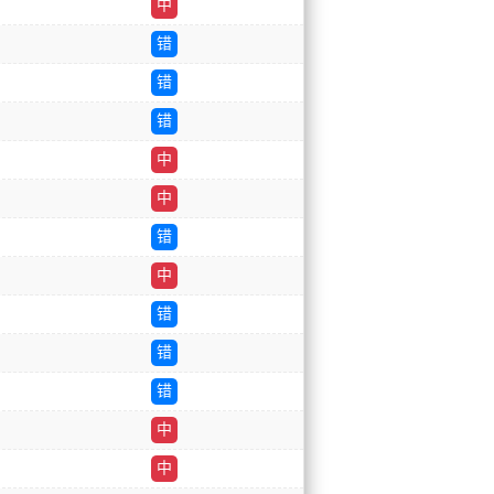
中
错
错
错
中
中
错
中
错
错
错
中
中