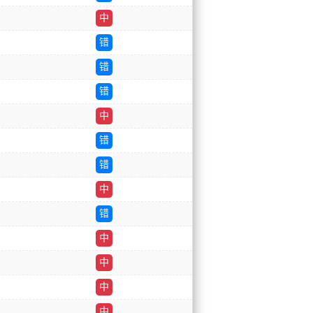
中
错
错
错
中
错
错
中
错
中
中
中
中