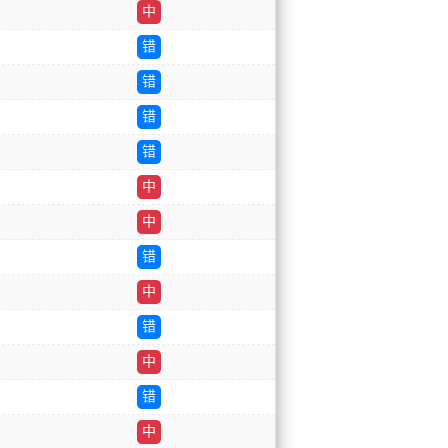
中
错
错
错
错
中
中
错
中
错
中
错
中