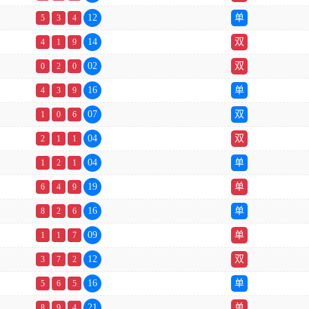
12
单
5
3
4
14
双
4
1
9
02
双
0
2
0
16
单
4
3
9
07
双
1
0
6
04
双
2
1
1
04
单
1
2
1
19
单
6
4
9
16
单
8
2
6
09
单
1
1
7
12
双
3
7
2
16
单
5
6
5
21
单
8
9
4