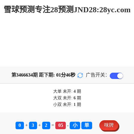
雪球预测专注28预测JND28:28yc.com
第
3466634
期 距下期:
01
分
46
秒
广告开关：
大单
未开:
4
期
大双
未开:
6
期
小双
未开:
1
期
0
+
3
+
2
=
05
-
小
单
咪牌