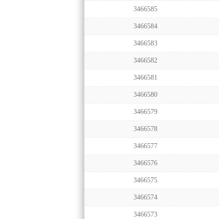
3466585
3466584
3466583
3466582
3466581
3466580
3466579
3466578
3466577
3466576
3466575
3466574
3466573