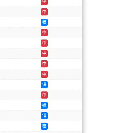
中
中
错
中
中
中
中
中
错
中
错
错
错