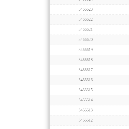
3466623
3466622
3466621
3466620
3466619
3466618
3466617
3466616
3466615
3466614
3466613
3466612