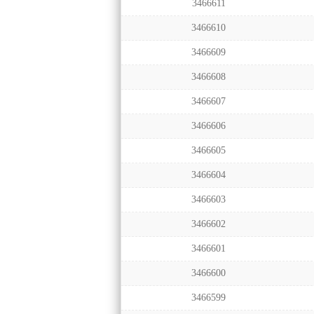
3466611
3466610
3466609
3466608
3466607
3466606
3466605
3466604
3466603
3466602
3466601
3466600
3466599