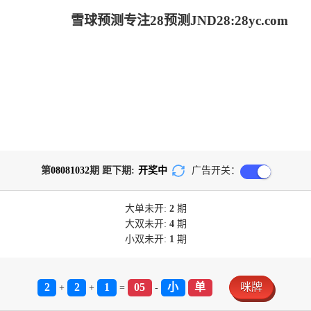
雪球预测专注28预测JND28:28yc.com
第
08081032
期 距下期:
开奖中
广告开关：
大单
未开:
2
期
大双
未开:
4
期
小双
未开:
1
期
2
2
1
05
小
单
咪牌
+
+
=
-