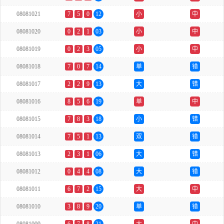
08081021
7
5
0
12
小
中
08081020
0
2
1
03
小
中
08081019
0
2
3
05
小
中
08081018
7
0
7
14
单
错
08081017
2
2
9
13
大
错
08081016
8
5
6
19
单
中
08081015
7
8
3
18
小
错
08081014
7
5
1
13
双
错
08081013
2
3
1
06
大
错
08081012
0
4
4
08
大
错
08081011
6
7
2
15
大
中
08081010
3
8
9
20
单
错