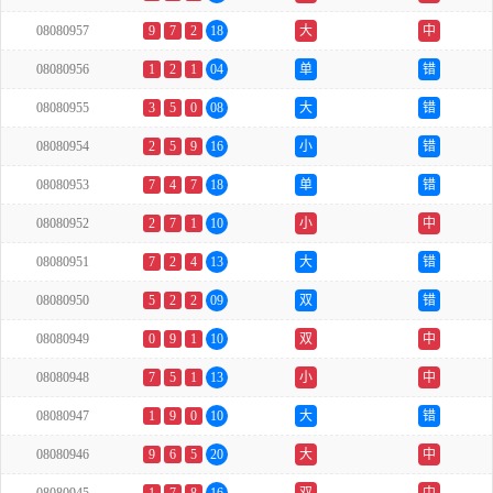
08080957
9
7
2
18
大
中
08080956
1
2
1
04
单
错
08080955
3
5
0
08
大
错
08080954
2
5
9
16
小
错
08080953
7
4
7
18
单
错
08080952
2
7
1
10
小
中
08080951
7
2
4
13
大
错
08080950
5
2
2
09
双
错
08080949
0
9
1
10
双
中
08080948
7
5
1
13
小
中
08080947
1
9
0
10
大
错
08080946
9
6
5
20
大
中